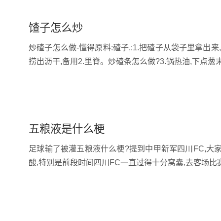
馇子怎么炒
炒碴子怎么做-懂得原料:碴子,:1.把碴子从袋子里拿出
捞出沥干,备用2.里脊。炒碴条怎么做?3.锅热油,下点葱
五粮液是什么梗
足球输了被灌五粮液什么梗?提到中甲新军四川FC,大家
酸,特别是前段时间四川FC一直过得十分窝囊,去客场比赛